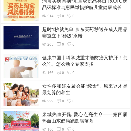
淘宝买药首期“儿童成长品类日”以OTC药
品级标准与惠民举措护航儿童健康成长
214
0
0
超时1秒就免单 京东买药秒送在成人用品
赛道立下“秒级”承诺
205
0
0
健康中国丨科学减重才能防癌又护肝！怎
么吃、怎么动？专家支招
166
0
0
女性多和好友聚会能“续命”，原来这才是
最划算的养生
229
0
0
泉城热血开跑 爱心点亮生命——第四届
热血山东健康跑圆满落幕
156
0
0