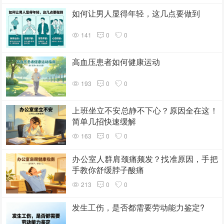
如何让男人显得年轻，这几点要做到
141
0
0
高血压患者如何健康运动
193
0
0
上班坐立不安总静不下心？原因全在这！
简单几招快速缓解
163
0
0
办公室人群肩颈痛频发？找准原因，手把
手教你舒缓脖子酸痛
213
0
0
发生工伤，是否都需要劳动能力鉴定?