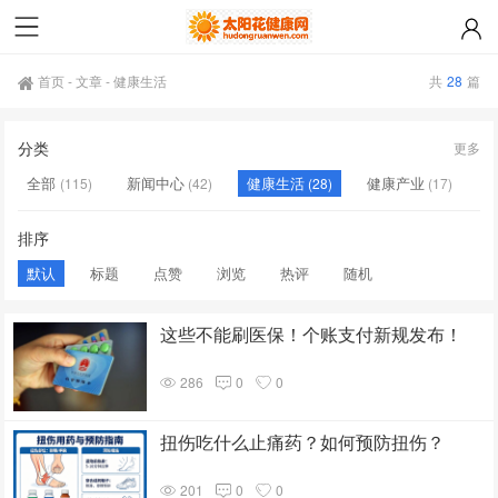
首页
-
文章
-
健康生活
共
28
篇
分类
更多
全部
新闻中心
健康生活
健康产业
(115)
(42)
(28)
(17)
公共卫生
医药科技
(16)
(14)
排序
默认
标题
点赞
浏览
热评
随机
这些不能刷医保！个账支付新规发布！
286
0
0
扭伤吃什么止痛药？如何预防扭伤？
201
0
0