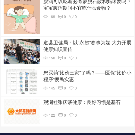
腹泻可以吃新必奇蒙脱石散和妈咪爱吗？
宝宝腹泻期间不宜吃什么食物？
169
0
0
道县卫健局：以“永超”赛事为媒 大力开展
健康知识宣传
150
0
0
您买药“比价三家”了吗？——医保“比价小
程序”便民实惠
145
0
0
观澜社张庆谈健康：良好习惯是基石
122
0
0