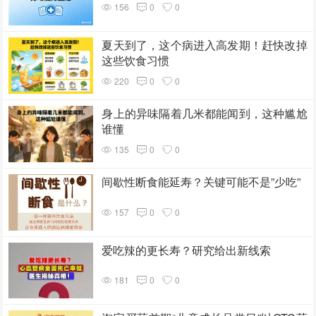
156
0
0
夏天到了，这个病进入高发期！赶快改掉
这些饮食习惯
220
0
0
身上的异味隔着几米都能闻到，这种尴尬
谁懂
135
0
0
间歇性断食能延寿？关键可能不是”少吃”
157
0
0
爱吃辣的更长寿？研究给出新线索
181
0
0