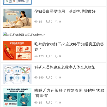
孕妇美白霜要慎用，基础护理需做好
151
0
0
吃辣的食物好吗？这次终于知道真正的答
案了
123
0
0
科研人员构建衰老数字人体全息框架
190
0
0
嗜睡乏力还长胖？排除春困 提防甲状腺
“搞事情”
151
0
0