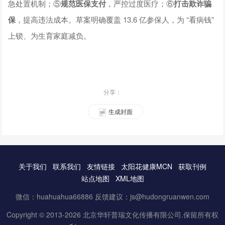
急处置机制；⑤
规范医保支付
，严控过度医疗；⑥
打击欺诈骗
保
，提高违法成本。草案明确覆盖 13.6 亿参保人，为 “看病钱”
上锁、为生育家庭减负。
分享：
生成封面
关于我们
联系我们
友情链接
太阳花健康MCN
获取刊例
站点地图
XML地图
微信：huahuahua66886 反馈建议：js@hudongruanwen.com
Copyright © 2013-2026 北京华轩普瑞文化传播有限公司.保留所有权