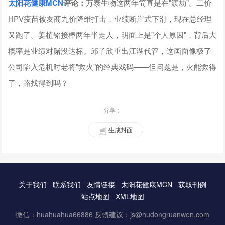
太阳花健康
MCN
评论
：
万泰生物这两年简直是在"渡劫"。二价
HPV疫苗被友商九价降维打击，业绩断崖式下滑，现在总经理
又跑了。姜植铭接棒两年半走人，明面上是"个人原因"，背后大
概率是业绩对赌没达标。邱子欣重出江湖代管，这画面像极了
公司陷入危机时老将"救火"的经典戏码——但问题是，火能救得
了，路找得到吗？
分享：
生成封面
关于我们
联系我们
友情链接
太阳花健康MCN
获取刊例
站点地图
XML地图
微信：huahuahua66886 反馈建议：js@hudongruanwen.com