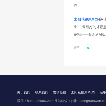
存。
太阳花健康
MCN
评
生"（业绩好的才愿
逻辑——资金从AI
分享：
关于我们
联系我们
友情链接
太阳花健康MCN
获
微信：huahuahua66886 反馈建议：js@hudongruanwen.c