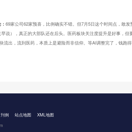
论
：
69家公司62家预喜，比例确实不错。但7月5日这个时间点，敢发
意早说），真正的大部队还在后头。医药板块关注度提升是好事，但要
板块流出，流到医药，本质上是避险而非信仰。等AI调整完了，钱跑
取刊例
站点地图
XML地图
om