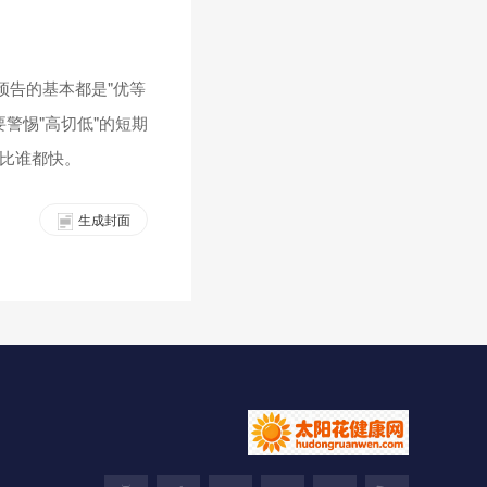
预告的基本都是"优等
警惕"高切低"的短期
得比谁都快。
生成封面