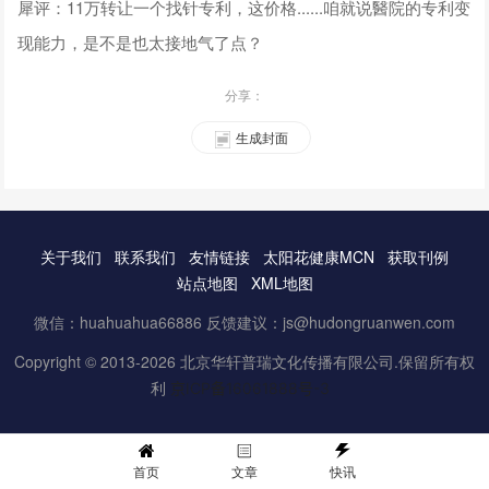
犀评：11万转让一个找针专利，这价格......咱就说醫院的专利变
现能力，是不是也太接地气了点？
分享：
生成封面
关于我们
联系我们
友情链接
太阳花健康MCN
获取刊例
站点地图
XML地图
微信：huahuahua66886 反馈建议：js@hudongruanwen.com
Copyright © 2013-2026 北京华轩普瑞文化传播有限公司.保留所有权
利
京ICP备16061888号-3
首页
文章
快讯