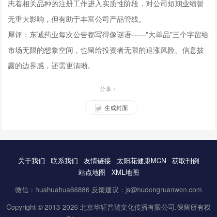
志着相关品种的注册工作进入实质性阶段，对公司短期业绩暂
无重大影响，但有助于丰富公司产品管线。
犀评：东诚药业每次公告都写得像谜语——"大单品"三个字留给
市场无限的想象空间，也留给投资者无限的追涨风险。信息披
露的边界感，还需更清晰。
分享：
生成封面
关于我们
联系我们
友情链接
太阳花健康MCN
获取刊例
站点地图
XML地图
微信：huahuahua66886 反馈建议：js@hudongruanwen.com
Copyright © 2013-2026 北京华轩普瑞文化传播有限公司.保留所有权