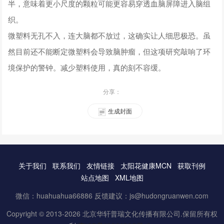
半，意味着更小尺度的颗粒可能更容易穿透血脑屏障进入脑组
织。
微塑料无孔不入，连大脑都不放过，这确实让人细思极恐。虽
然目前还不能断定微塑料会导致脑肿瘤，但这项研究敲响了环
境保护的警钟。减少塑料使用，真的刻不容缓。
分享：
生成封面
关于我们
联系我们
友情链接
太阳花健康MCN
获取刊例
站点地图
XML地图
微信：huahuahua66886 反馈建议：js@hudongruanwen.com
Copyright © 2013-2026 北京华轩普瑞文化传播有限公司.保留所有权