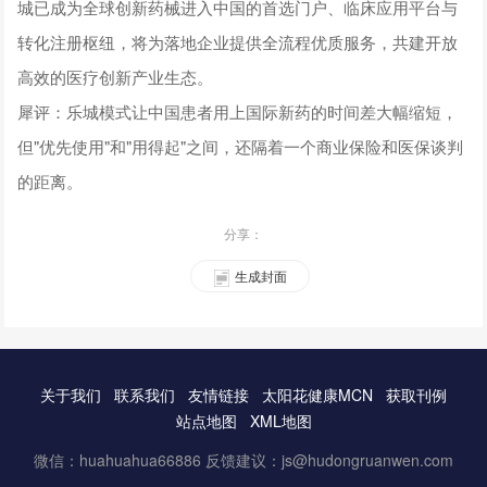
城已成为全球创新药械进入中国的首选门户、临床应用平台与
转化注册枢纽，将为落地企业提供全流程优质服务，共建开放
高效的医疗创新产业生态。
犀评：乐城模式让中国患者用上国际新药的时间差大幅缩短，
但"优先使用"和"用得起"之间，还隔着一个商业保险和医保谈判
的距离。
分享：
生成封面
关于我们
联系我们
友情链接
太阳花健康MCN
获取刊例
站点地图
XML地图
微信：huahuahua66886 反馈建议：js@hudongruanwen.com