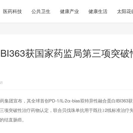
医药科技
公共卫生
健康产业
健康生活
太阳花
IBI363获国家药监局第三项突
51
集团宣布，其全球首创PD-1/IL-2α-bias双特异性融合蛋白IBI3
三项突破性治疗药物认定，联合贝伐珠单抗用于既往≥2线标准治疗
的结直肠癌。