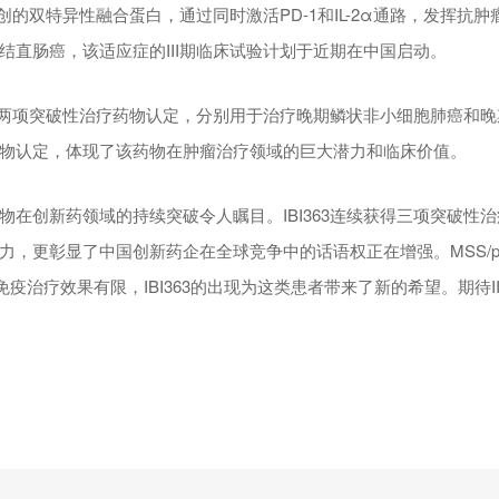
球首创的双特异性融合蛋白，通过同时激活PD-1和IL-2α通路，发挥抗
结直肠癌，该适应症的III期临床试验计划于近期在中国启动。
已获得两项突破性治疗药物认定，分别用于治疗晚期鳞状非小细胞肺癌和
物认定，体现了该药物在肿瘤治疗领域的巨大潜力和临床价值。
物在创新药领域的持续突破令人瞩目。IBI363连续获得三项突破性
力，更彰显了中国创新药企在全球竞争中的话语权正在增强。MSS/p
免疫治疗效果有限，IBI363的出现为这类患者带来了新的希望。期待I