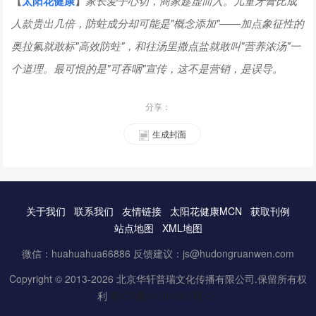
【
太阳花健康
】
家长爱子心切，商家趁虚而入。儿童牙膏比成
人款贵出几倍，防蛀成分却可能是"概念添加"——加点象征性的
奥拉氟就敢标"高效防蛀"，和往汤里撒点盐就敢叫"营养浓汤"一
个道理。最可恨的是"可吞咽"宣传，这不是营销，是误导。
分享：
生成封面
关于我们
联系我们
友情链接
太阳花健康MCN
获取刊例
站点地图
XML地图
微信：huahuahua66886 反馈建议：js@hudongruanwen.com
Copyright © 2013-2026 北京华轩普瑞文化传播有限公司.保留所有权
利
京ICP备16061888号-3