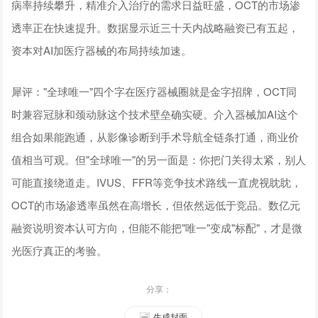
病率持续攀升，精准介入治疗的需求日益旺盛，OCT的市场渗
透率正在快速提升。数据显示近三十天内战略融资已有五起，
资本对AI加医疗器械的布局持续加速。
犀评："全球唯一"四个字在医疗器械圈就是金字招牌，OCT同
时兼容冠脉和颈动脉这个技术壁垒确实硬。介入器械加AI这个
组合如果能跑通，从影像诊断到手术导航全链条打通，商业价
值相当可观。但"全球唯一"的另一面是：你把门关得太紧，别人
可能直接绕道走。IVUS、FFR等竞争技术路线一直虎视眈眈，
OCT的市场渗透率虽然在高增长，但依然远低于竞品。数亿元
融资说明资本认可方向，但能不能把"唯一"变成"标配"，才是微
光医疗真正的考验。
分享：
生成封面