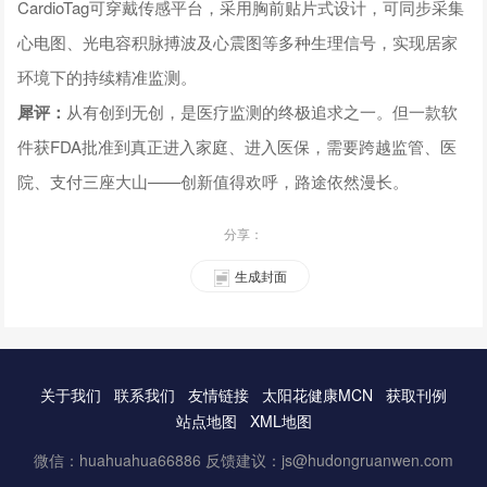
CardioTag可穿戴传感平台，采用胸前贴片式设计，可同步采集
心电图、光电容积脉搏波及心震图等多种生理信号，实现居家
环境下的持续精准监测。
犀评：
从有创到无创，是医疗监测的终极追求之一。但一款软
件获FDA批准到真正进入家庭、进入医保，需要跨越监管、医
院、支付三座大山——创新值得欢呼，路途依然漫长。
分享：
生成封面
关于我们
联系我们
友情链接
太阳花健康MCN
获取刊例
站点地图
XML地图
微信：huahuahua66886 反馈建议：js@hudongruanwen.com