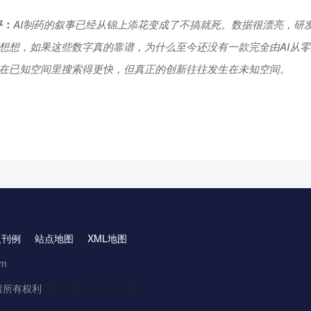
评：
AI制药的叙事已经从锦上添花变成了不搞就死。数据很漂亮，研发
静想想，如果这些数字真的靠谱，为什么至今还没有一款完全由AI从
你在已知空间里搜索得更快，但真正的创新往往发生在未知空间。
取刊例
站点地图
XML地图
om
.保留所有权利
京ICP备16061888号-3