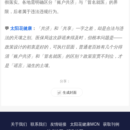
彻落实。各地需明确区分「账户共济」与「冒名就医」的界
限，后者属于违法违规行为。
💬
太阳花健康
：
「共济」和「共享」一字之差，却是合法与违
法的天壤之别。医保局这次辟谣来得及时，但根本问题是——
政策设计的初衷是好的，可执行层面，普通老百姓有几个分得
清「账户共济」和「冒名就医」的区别？政策宣贯不到位，才
是「谣言」滋生的土壤。
分享：
生成封面
关于我们
联系我们
友情链接
太阳花健康MCN
获取刊例