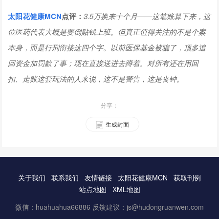
太阳花健康
MCN
点评：
3.5万换来十个月——这笔账算下来，这
位医药代表大概是要倒贴钱上班。但真正值得关注的不是个案
本身，而是行刑衔接这四个字。以前医保基金被骗了，顶多追
回资金加罚款了事；现在直接送进去蹲着。对所有还在用回
扣、走账这套玩法的人来说，这不是警告，这是丧钟。
分享：
生成封面
关于我们
联系我们
友情链接
太阳花健康MCN
获取刊例
站点地图
XML地图
微信：huahuahua66886 反馈建议：js@hudongruanwen.com