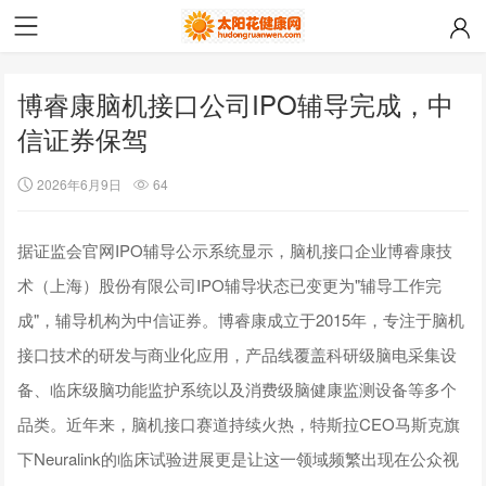
博睿康脑机接口公司IPO辅导完成，中
信证券保驾
2026年6月9日
64
据证监会官网IPO辅导公示系统显示，脑机接口企业博睿康技
术（上海）股份有限公司IPO辅导状态已变更为"辅导工作完
成"，辅导机构为中信证券。博睿康成立于2015年，专注于脑机
接口技术的研发与商业化应用，产品线覆盖科研级脑电采集设
备、临床级脑功能监护系统以及消费级脑健康监测设备等多个
品类。近年来，脑机接口赛道持续火热，特斯拉CEO马斯克旗
下Neuralink的临床试验进展更是让这一领域频繁出现在公众视