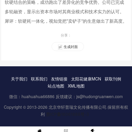
软硬结合的策略，成功跑出了差异化的竞争优势。公司已完成
多轮融资，显示出资本市场对其商业模式和技术实力的认可。
犀评：软硬耗一体化，视知觉把"卖铲子"的生意做出了新高度。
分享：
生成封面
关于我们
联系我们
友情链接
太阳花健康MCN
获取刊例
站点地图
XML地图
微信：huahuahua66886 反馈建议：js@hudongruanwen.com
Copyright © 2013-2026 北京华轩普瑞文化传播有限公司.保留所有权
利
京ICP备16061888号-3