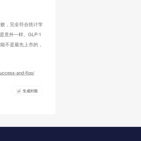
失败，完全符合统计学
意外一样。GLP-1
可能不是最先上市的，
uccess-and-flop/
生成封面