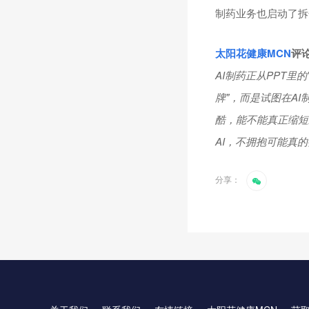
制药业务也启动了拆
太阳花健康
MCN
评
AI制药正从PPT
牌"，而是试图在A
酷，能不能真正缩短
AI，不拥抱可能真的
分享：