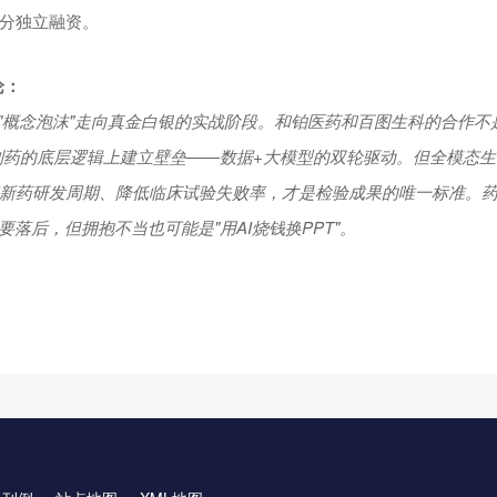
分独立融资。
论：
里的"概念泡沫"走向真金白银的实战阶段。和铂医药和百图生科的合作不
I制药的底层逻辑上建立壁垒——数据+大模型的双轮驱动。但全模态
新药研发周期、降低临床试验失败率，才是检验成果的唯一标准。
要落后，但拥抱不当也可能是"用AI烧钱换PPT"。