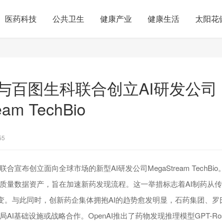
医药科技
公共卫生
健康产业
健康生活
太阳花
与百图生科联合创立AI研发公司
eam TechBio
55
合宣布创立面向全球市场的新型AI研发公司MegaStream TechB
质量数据资产，旨在加速新药发现流程。这一举措标志着AI制药从传
转变。与此同时，创新药企集体拥抱AI的趋势愈发明显，石药集团、
I基础设施或战略合作。OpenAI推出了药物发现推理模型GPT-Rosa