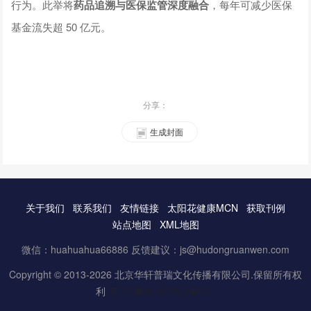
行为。此举将
药品追溯与医保监管深度融合
，每年可减少医保
基金流失超 50 亿元。
分享：
生成封面
关于我们
联系我们
友情链接
太阳花健康MCN
获取刊例
站点地图
XML地图
微信：huahuahua66886 反馈建议：js@hudongruanwen.com
Copyright © 2013-2026 北京华轩普瑞文化传播有限公司.保留所有权
利
京ICP备16061888号-3