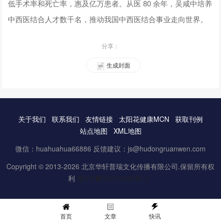
低手术率和死亡率，惠及亿万患者。从医 80 余年，吴咸中培养
中西医结合人才数千名，推动我国中西医结合事业走向世界。
分享：
生成封面
关于我们
联系我们
友情链接
太阳花健康MCN
获取刊例
站点地图
XML地图
微信：huahuahua66886 反馈建议：js@hudongruanwen.com
Copyright © 2013-2026 北京华轩普瑞文化传播有限公司.保留所有权
利
京ICP备16061888号-3
首页
文章
快讯