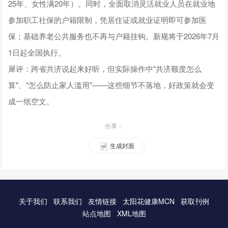
25年、女性满20年）。同时，全面取消灵活就业人员在就业地
参加职工社保的户籍限制，凭居住证或就业证明即可参加医
保；基础养老公共服务也不再与户籍挂钩。新规将于2026年7月
1日起全国执行。
犀评：跨省共济说起来好听，但实际操作中"共济额度怎么
算"、"怎么防止家人滥用"——这些细节不落地，好政策就会变
成一纸空文。
分享：
生成封面
关于我们
联系我们
友情链接
太阳花健康MCN
获取刊例
站点地图
XML地图