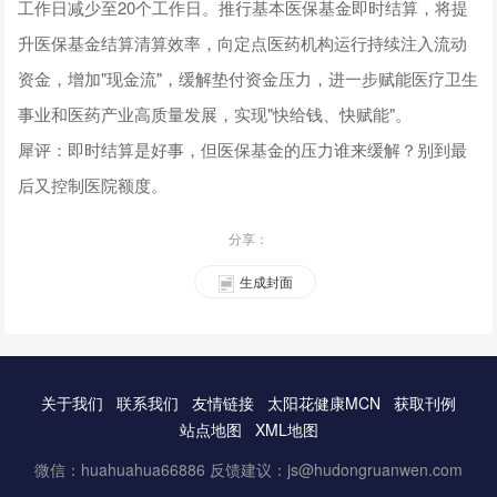
工作日减少至20个工作日。推行基本医保基金即时结算，将提
升医保基金结算清算效率，向定点医药机构运行持续注入流动
资金，增加"现金流"，缓解垫付资金压力，进一步赋能医疗卫生
事业和医药产业高质量发展，实现"快给钱、快赋能"。
犀评：即时结算是好事，但医保基金的压力谁来缓解？别到最
后又控制医院额度。
分享：
生成封面
关于我们
联系我们
友情链接
太阳花健康MCN
获取刊例
站点地图
XML地图
微信：huahuahua66886 反馈建议：js@hudongruanwen.com