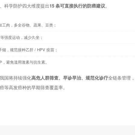
、科学防护四大维度提出
15 条可直接执行的防癌建议
。
加工肉，多全谷物、蔬果、豆类；
钟中等强度运动，减少久坐；
烟，规范接种乙肝 / HPV 疫苗；
护，避免滥用激素与抗生素。
我国将持续强化
高危人群筛查、早诊早治、规范化诊疗
全链条管理
癌等高发癌种的早期筛查覆盖率。