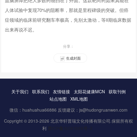
血脑屏障把绝大多数药物挡在了外面。这款靶向药如果真能在
人体试验中复现70%的阻断率，那就是里程碑级的突破。但癌
症领域的临床前研究翻车率极高，先别太激动，等II期临床数据
出来再说不迟。
分享：
生成封面
关于我们
联系我们
友情链接
太阳花健康MCN
获取刊例
站点地图
XML地图
微信：huahuahua66886 反馈建议：js@hudongruanwen.com
Copyright © 2013-2026 北京华轩普瑞文化传播有限公司.保留所有权
利
京ICP备16061888号-3