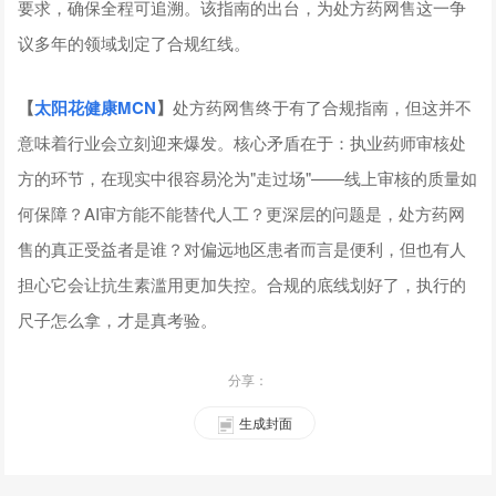
要求，确保全程可追溯。该指南的出台，为处方药网售这一争
议多年的领域划定了合规红线。
【
太阳花健康
MCN
】
处方药网售终于有了合规指南，但这并不
意味着行业会立刻迎来爆发。核心矛盾在于：执业药师审核处
方的环节，在现实中很容易沦为"走过场"——线上审核的质量如
何保障？AI审方能不能替代人工？更深层的问题是，处方药网
售的真正受益者是谁？对偏远地区患者而言是便利，但也有人
担心它会让抗生素滥用更加失控。合规的底线划好了，执行的
尺子怎么拿，才是真考验。
分享：
生成封面