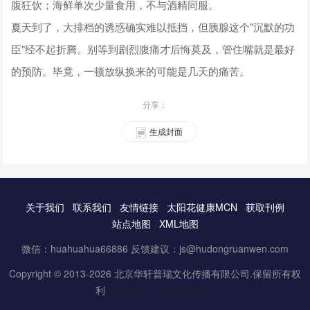
腹狂饮；海鲜单次少量食用，不与酒精同服。
夏天到了，大排档的诱惑确实难以抵挡，但胰腺这个"沉默的功
臣"经不起折腾。别等到剧烈腹痛才后悔莫及，管住嘴就是最好
的预防。毕竟，一顿放纵换来的可能是几天的痛苦。
分享：
生成封面
关于我们
联系我们
友情链接
太阳花健康MCN
获取刊例
站点地图
XML地图
微信：huahuahua66886 反馈建议：js@hudongruanwen.com
Copyright © 2013-2026 北京华轩普瑞文化传播有限公司.保留所有权
利
京ICP备16061888号-3