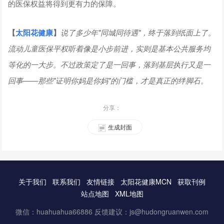
的医保权益将得到更有力的保障。
【
太阳花健康
】
说了多少年"同城同待遇"，终于落到纸面上了。
流动儿童医保平权听着像是小步前进，实则是基本公共服务均
等化的一大步。不过政策定了是一回事，落到基层执行又是一
回事——那些"证明你妈是你妈"的门槛，才是真正的绊脚石。
分享：
生成封面
关于我们
联系我们
友情链接
太阳花健康MCN
获取刊例
站点地图
XML地图
微信：huahuahua66886 反馈建议：js@hudongruanwen.com