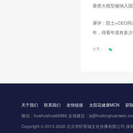
垂类大模型被纳入国
犀评：院士+CEO
年，得看年底有多少
分享：
关于我们
联系我们
友情链接
太阳花健康MCN
获
微信：huahuahua66886 反馈建议：js@hudongruanwen.c
Copyright © 2013-2026 北京华轩普瑞文化传播有限公司