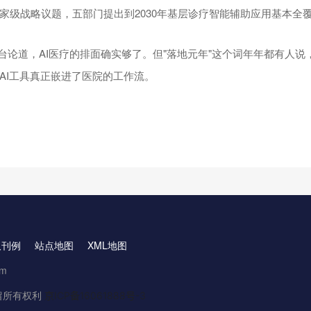
家级战略议题，五部门提出到2030年基层诊疗智能辅助应用基本全
同台论道，AI医疗的排面确实够了。但"落地元年"这个词年年都有人
AI工具真正嵌进了医院的工作流。
取刊例
站点地图
XML地图
om
.保留所有权利
京ICP备16061888号-3