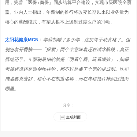
用，完善「医保+商保」同步结算平台建设，实现市级医院全覆
盖。业内人士指出，年薪制的推行将改变长期以来以业务量为
核心的薪酬模式，有望从根本上遏制过度医疗的冲动。
太阳花健康
MCN
：
年薪制喊了多少年，这次终于动真格了。但
别急着开香槟——「探索」两个字意味着还在试水阶段，真正
落地还早。年薪制最怕的就是「明着年薪、暗着绩效」，如果
考核标准还是跟创收挂钩，那不过是换了个壳的提成制。医护
待遇要真变好，核心不在制度名称，而在考核指挥棒到底指向
哪里。
分享：
生成封面