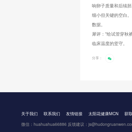
响卵子质量和后续胚
细小但关键的空白。
数据。
犀评："给试管穿秋
临床温度的坚守。
分享：
关于我们
联系我们
友情链接
太阳花健康MCN
获
微信：huahuahua66886 反馈建议：js@hudongruanwen.c