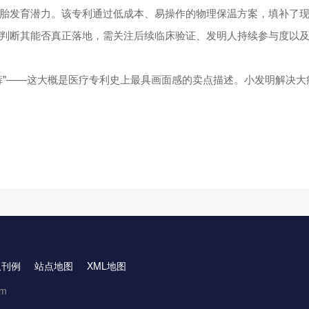
胎发育潜力。该专利通过低成本、易操作的物理保温方案，填补了
判断其能否真正落地，需关注后续临床验证、发明人持续参与度以
裤"——这大概是医疗专利史上最具画面感的卖点描述。小发明解决大
取刊例
站点地图
XML地图
om