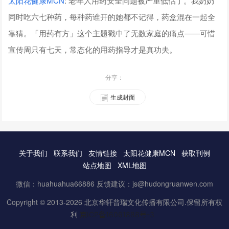
太阳花健康
MCN
: 老年人用药安全问题被严重低估了。我奶奶
同时吃六七种药，每种药谁开的她都不记得，药盒混在一起全
靠猜。「用药有方」这个主题戳中了无数家庭的痛点——可惜
宣传周只有七天，常态化的用药指导才是真功夫。
分享：
生成封面
关于我们
联系我们
友情链接
太阳花健康MCN
获取刊例
站点地图
XML地图
微信：huahuahua66886 反馈建议：js@hudongruanwen.com
Copyright © 2013-2026 北京华轩普瑞文化传播有限公司.保留所有权
利
京ICP备16061888号-3