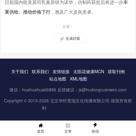
目前国内吡美莫司乳膏原研为诺华，仿制药获批后将进一步
丰
富供给、推动价格下行
，惠及广大皮炎患者。
分享：
生成封面
关于我们
联系我们
友情链接
太阳花健康MCN
获取刊例
站点地图
XML地图
微信：huahuahua66886 反馈建议：js@hudongruanwen.com
Copyright © 2013-2026 北京华轩普瑞文化传播有限公司.保留所有权
利
京ICP备16061888号-3
首页
文章
快讯