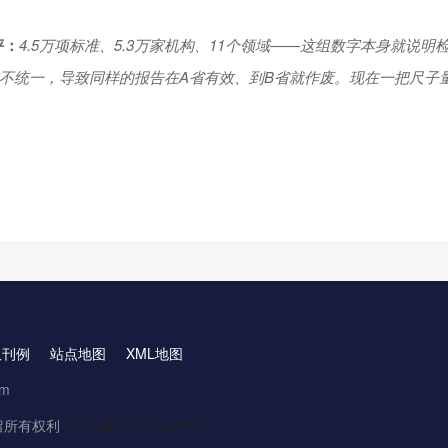
评：
4.5万项标准、5.3万家机构、11个领域——这组数字本身就说
不统一，导致同样的报告在A省有效、到B省就作废。现在一把尺子
取刊例
站点地图
XML地图
om
.保留所有权利
京ICP备16061888号-3