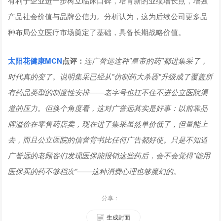
有利于企业进一步树立临床口碑，培育新的业绩增长点，增强
产品社会价值与品牌公信力。分析认为，这为后续公司更多品
种布局公立医疗市场奠定了基础，具备长期战略价值。
太阳花健康
MCN
点评：
连广誉远这种"皇帝的药"都进集采了，
时代真的变了。说明集采已经从"仿制药大杀器"升级成了覆盖所
有药品类型的制度性安排——老字号也扛不住不进公立医院渠
道的压力。但换个角度看，这对广誉远其实是好事：以前靠品
牌溢价在零售药店卖，现在进了集采虽然单价低了，但量能上
去，而且公立医院的信誉背书比任何广告都好使。只是不知道
广誉远的老顾客们发现医保能报销这些药后，会不会觉得"能用
医保买的药不够档次"——这种消费心理也够魔幻的。
分享：
生成封面