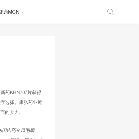
健康MCN
药KHN707片获得
治疗选择。康弘药业近
方面的实力。
的国内药企凤毛麟