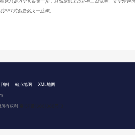
临床只是万里长征第一步，从临床到上市还有三期试验、安全性评
成PPT式创新的又一注脚。
取刊例
站点地图
XML地图
om
.保留所有权利
京ICP备16061888号-3