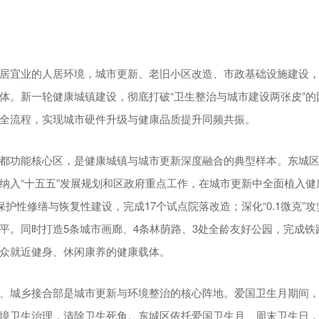
居宜业的人居环境，城市更新、老旧小区改造、市政基础设施建设
体。新一轮健康城镇建设，彻底打破“卫生整治与城市建设两张皮”的
全流程，实现城市硬件升级与健康品质提升同频共振。
都功能核心区，是健康城镇与城市更新深度融合的典型样本。东城
纳入“十五五”发展规划和区政府重点工作，在城市更新中全面植入健
保护性修缮与恢复性建设，完成17个试点院落改造；深化“0.1微克”攻坚
平。同时打造5条城市画廊、4条林荫路、3处全龄友好公园，完成铁
众就近健身、休闲康养的健康载体。
、城乡接合部是城市更新与环境整治的核心阵地。爱国卫生月期间
境卫生治理，清除卫生死角。东城区依托爱国卫生月、周末卫生日，完