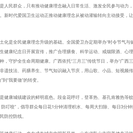
是人民群众，只有推动健康理念融入日常生活、激发全民参与动力
。新时代爱国卫生运动正推动健康理念从被动灌输转向主动接受，
土化是全民健康理念升级的基础。全国爱卫办定期举办“时令节气与健
生健康纪念日开展宣传，推广合理膳食、科学运动、戒烟限酒、心
种，守护全生命周期健康。广西依托“三月三”传统节日，举办“广西三
非遗技法、药膳养生、节气知识融入节庆，用山歌、小品、短视频
”到“我要做”的转变。
是健康城镇建设的鲜明底色。段金花呼吁，登革热、基孔肯雅热等
、防叮咬”，倡导群众每日花1分钟清理积水、每周大扫除、每日3分
民防控防线。