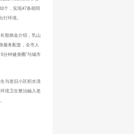
2个，实现47条胡同
出行环境。
市长殷炳金介绍，乳山
身服务配套，全市人
15分钟健身圈”与城市
孳生与老旧小区积水清
、环境卫生整治融入老
线。