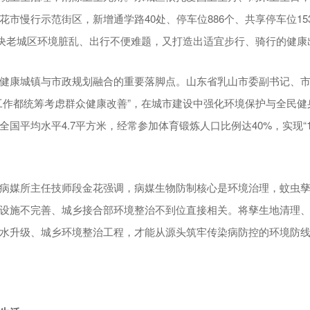
市慢行示范街区，新增通学路40处、停车位886个、共享停车位153
解决老城区环境脏乱、出行不便难题，又打造出适宜步行、骑行的健康
健康城镇与市政规划融合的重要落脚点。山东省乳山市委副书记、
工作都统筹考虑群众健康改善”，在城市建设中强化环境保护与全民健
国平均水平4.7平方米，经常参加体育锻炼人口比例达40%，实现“
病媒所主任技师段金花强调，病媒生物防制核心是环境治理，蚊虫
设施不完善、城乡接合部环境整治不到位直接相关。将孳生地清理
水升级、城乡环境整治工程，才能从源头筑牢传染病防控的环境防