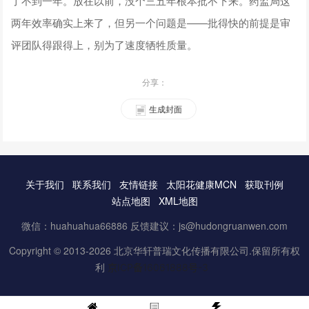
了不到一年。放在以前，没个三五年根本批不下来。药监局这
两年效率确实上来了，但另一个问题是——批得快的前提是审
评团队得跟得上，别为了速度牺牲质量。
分享：
生成封面
关于我们
联系我们
友情链接
太阳花健康MCN
获取刊例
站点地图
XML地图
微信：huahuahua66886 反馈建议：js@hudongruanwen.com
Copyright © 2013-2026 北京华轩普瑞文化传播有限公司.保留所有权
利
京ICP备16061888号-3