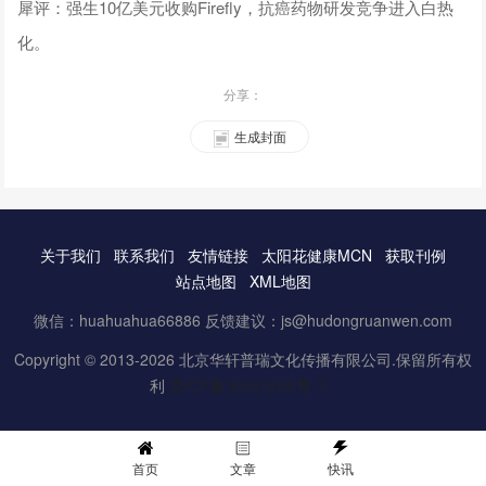
犀评：强生10亿美元收购Firefly，抗癌药物研发竞争进入白热
化。
分享：
生成封面
关于我们
联系我们
友情链接
太阳花健康MCN
获取刊例
站点地图
XML地图
微信：huahuahua66886 反馈建议：js@hudongruanwen.com
Copyright © 2013-2026 北京华轩普瑞文化传播有限公司.保留所有权
利
京ICP备16061888号-3
首页
文章
快讯