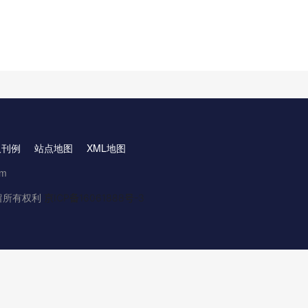
取刊例
站点地图
XML地图
om
.保留所有权利
京ICP备16061888号-3