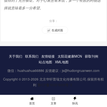
值得到了充分验证。对于心衰患者来说，多一个有效的药物选
择就意味着多一分希望。
分享：
生成封面
关于我们
联系我们
友情链接
太阳花健康MCN
获取刊例
站点地图
XML地图
微信：huahuahua66886 反馈建议：js@hudongruanwen.com
Copyright © 2013-2026 北京华轩普瑞文化传播有限公司.保留所有权
利
京ICP备16061888号-3
首页
文章
快讯