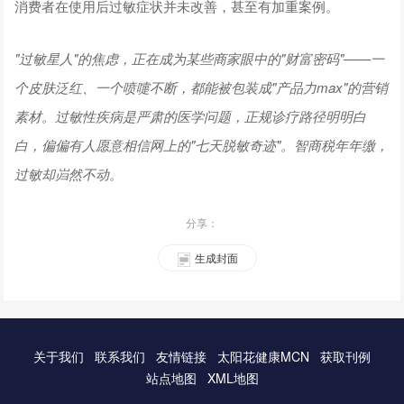
消费者在使用后过敏症状并未改善，甚至有加重案例。
"过敏星人"的焦虑，正在成为某些商家眼中的"财富密码"——一
个皮肤泛红、一个喷嚏不断，都能被包装成"产品力max"的营销
素材。过敏性疾病是严肃的医学问题，正规诊疗路径明明白
白，偏偏有人愿意相信网上的"七天脱敏奇迹"。智商税年年缴，
过敏却岿然不动。
分享：
生成封面
关于我们
联系我们
友情链接
太阳花健康MCN
获取刊例
站点地图
XML地图