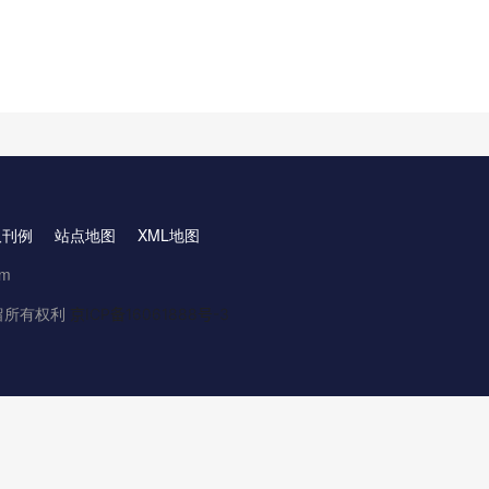
取刊例
站点地图
XML地图
om
.保留所有权利
京ICP备16061888号-3