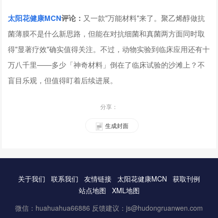
太阳花健康
MCN
评论
：
又一款"万能材料"来了。聚乙烯醇做抗
菌薄膜不是什么新思路，但能在对抗细菌和真菌两方面同时取
得"显著疗效"确实值得关注。不过，动物实验到临床应用还有十
万八千里——多少「神奇材料」倒在了临床试验的沙滩上？不
盲目乐观，但值得盯着后续进展。
分享：
生成封面
关于我们
联系我们
友情链接
太阳花健康MCN
获取刊例
站点地图
XML地图
微信：huahuahua66886 反馈建议：js@hudongruanwen.com