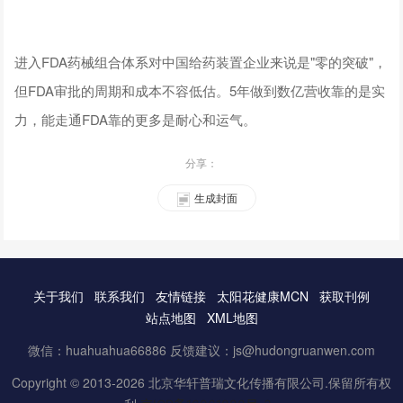
进入FDA药械组合体系对中国给药装置企业来说是"零的突破"，
但FDA审批的周期和成本不容低估。5年做到数亿营收靠的是实
力，能走通FDA靠的更多是耐心和运气。
分享：
生成封面
关于我们
联系我们
友情链接
太阳花健康MCN
获取刊例
站点地图
XML地图
微信：huahuahua66886 反馈建议：js@hudongruanwen.com
Copyright © 2013-2026 北京华轩普瑞文化传播有限公司.保留所有权