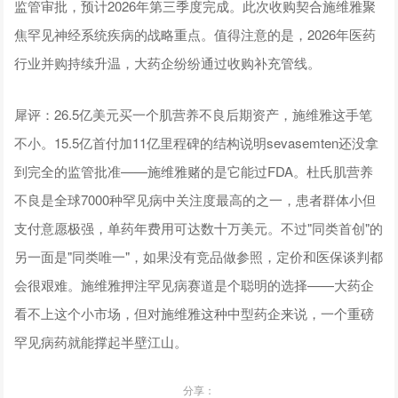
监管审批，预计2026年第三季度完成。此次收购契合施维雅聚
焦罕见神经系统疾病的战略重点。值得注意的是，2026年医药
行业并购持续升温，大药企纷纷通过收购补充管线。
犀评：26.5亿美元买一个肌营养不良后期资产，施维雅这手笔
不小。15.5亿首付加11亿里程碑的结构说明sevasemten还没拿
到完全的监管批准——施维雅赌的是它能过FDA。杜氏肌营养
不良是全球7000种罕见病中关注度最高的之一，患者群体小但
支付意愿极强，单药年费用可达数十万美元。不过"同类首创"的
另一面是"同类唯一"，如果没有竞品做参照，定价和医保谈判都
会很艰难。施维雅押注罕见病赛道是个聪明的选择——大药企
看不上这个小市场，但对施维雅这种中型药企来说，一个重磅
罕见病药就能撑起半壁江山。
分享：