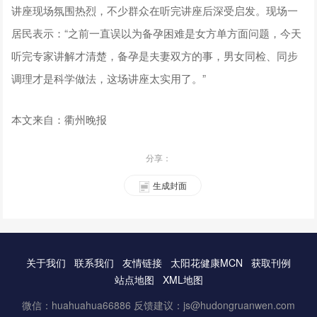
讲座现场氛围热烈，不少群众在听完讲座后深受启发。现场一
居民表示：“之前一直误以为备孕困难是女方单方面问题，今天
听完专家讲解才清楚，备孕是夫妻双方的事，男女同检、同步
调理才是科学做法，这场讲座太实用了。”
本文来自：衢州晚报
分享：
生成封面
关于我们
联系我们
友情链接
太阳花健康MCN
获取刊例
站点地图
XML地图
微信：huahuahua66886 反馈建议：js@hudongruanwen.com