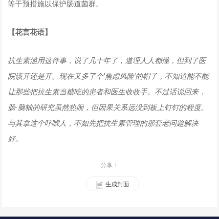
等干预措施以保护肠道菌群。
【花言花语】
抗生素滥用这件事，说了几十年了，道理人人都懂，但到了医
院该开还是开。现在又多了个'焦虑风险'的帽子，不知道能不能
让那些把抗生素当糖吃的患者和医生收收手。不过话说回来，
肠-脑轴的研究虽然热闹，但因果关系远没到板上钉钉的程度。
与其拿这个吓唬人，不如先把抗生素管理的那套老问题解决
好。
分享：
生成封面