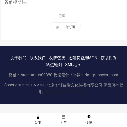
景值得期待。
分享：
生成封面
关于我们
联系我们
友情链接
太阳花健康MCN
获取刊例
站点地图
XML地图
微信：huahuahua66886 反馈建议：js@hudongruanwen.com
Copyright © 2013-2026 北京华轩普瑞文化传播有限公司.保留所有权
利
京ICP备16061888号-3
首页
文章
快讯