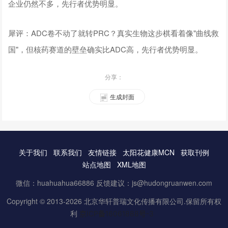
企业仍然不多，先行者优势明显。
犀评：ADC卷不动了就转PRC？真实生物这步棋看着像"曲线救
国"，但核药赛道的壁垒确实比ADC高，先行者优势明显。
分享：
生成封面
关于我们
联系我们
友情链接
太阳花健康MCN
获取刊例
站点地图
XML地图
微信：huahuahua66886 反馈建议：js@hudongruanwen.com
Copyright © 2013-2026 北京华轩普瑞文化传播有限公司.保留所有权
利
京ICP备16061888号-3